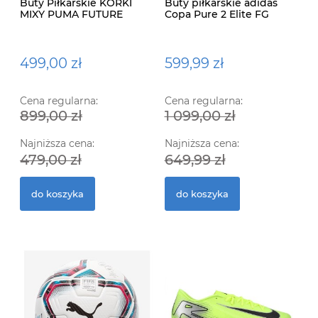
Buty Piłkarskie KORKI
Buty piłkarskie adidas
MIXY PUMA FUTURE
Copa Pure 2 Elite FG
ULTIMATE MxSG 107164 01
IE7486
499,00 zł
599,99 zł
Cena regularna:
Cena regularna:
899,00 zł
1 099,00 zł
Najniższa cena:
Najniższa cena:
479,00 zł
649,99 zł
do koszyka
do koszyka