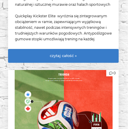
naturalnej i sztucznej murawie oraz halach sportowych
Quickplay Kickster Elite wyróżnia się zintegrowanym
obciążeniem w ramie, zapewniającym wyjątkową
stabilność, nawet podczas intensywnych treningów i
trudniejszych warunków pogodowych. Antypoślizgowe
gumowe stopki umożliwiają trening na każdej
nawierzchni – od sztucznej trawy po parkiet - bez obaw
o przesuwanie się bramki. Szybki montaż w zaledwie 90
czytaj całość »
sekund oraz lekka konstrukcja z systemem Flexi-Post
czynią ją idealnym wyborem zarówno dla drużyn
piłkarskich, jak i indywidualnych użytkowników. Dzięki
0
kompaktowym rozmiarom po złożeniu i torbie w
zestawie, bramka Quickplay Kickster Elite jest niezwykle
łatwa w transporcie.