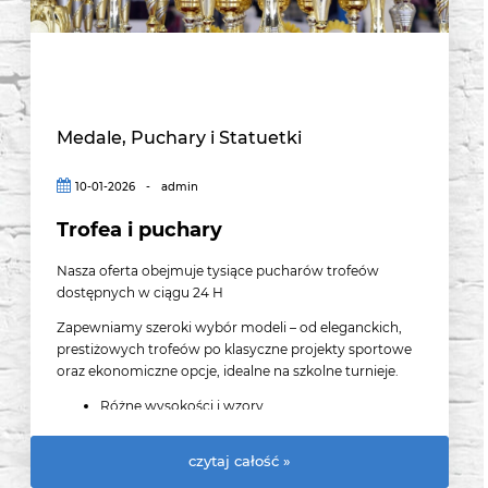
Medale, Puchary i Statuetki
10-01-2026
-
admin
Trofea i puchary
Nasza oferta obejmuje tysiące pucharów trofeów
dostępnych w ciągu 24 H
Zapewniamy szeroki wybór modeli – od eleganckich,
prestiżowych trofeów po klasyczne projekty sportowe
oraz ekonomiczne opcje, idealne na szkolne turnieje.
Różne wysokości i wzory
Zróżnicowane materiały i kolory
Najlepsze ceny i szybka dostępność – puchary
czytaj całość »
gotowe do wysyłki prosto z naszego magazynu