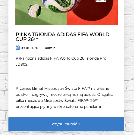
PIŁKA TRIONDA ADIDAS FIFA WORLD
CUP 26™
09-01-2026
-
admin
Piłka nożna adidas FIFA World Cup 26 Trionda Pro
JD8021
Przenieś klimat Mistrzostw Świata FIFA™ na własne
boisko i rozgrywaj mecze piłką nożną adidas. Oficjalna
piłka meczowa Mistrzostw Świata FIFA™ 26™
prezentująca płynny wzór z czterema panelami
inspirowana jest legendarną meksykańską falą,
spektakularnym zjawiskiem po raz pierwszy widzianym
czytaj całość »
na obiektach sportowych w obu Amerykach. Żywe
kolory i odważne symbole narodowe reprezentują trzy