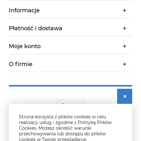
Informacje
Płatność i dostawa
Moje konto
O firmie
Strona korzysta z plików cookies w celu
realizacji usług i zgodnie z Polityką Plików
Cookies. Możesz określić warunki
© 2026 didosport.pl. Wszelkie prawa zastrzeżone.
przechowywania lub dostępu do plików
Styl graficzny ShopGadget.pl
Sklep internetowy Shoper.pl
cookies w Twojej przeglądarce.