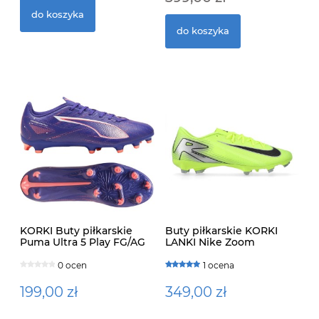
do koszyka
55
2
do koszyka
KORKI Buty piłkarskie
Buty piłkarskie KORKI
Puma Ultra 5 Play FG/AG
LANKI Nike Zoom
LANKI 107689-01
Mercurial Vapor 16
Academy FG/MG
0 ocen
1 ocena
199,00 zł
349,00 zł