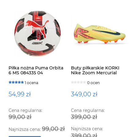
Piłka nożna Puma Orbita
Buty piłkarskie KORKI
6 MS 084335 04
Nike Zoom Mercurial
Vapor 16 Academy
Mbappé FG/MG
1 ocena
0 ocen
54,99 zł
349,00 zł
Cena regularna:
Cena regularna:
99,00 zł
399,00 zł
Ko
Ra
99,00 zł
Najniższa cena:
Najniższa cena:
399,00 zł