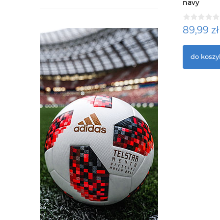
navy
89,99 zł
do koszy