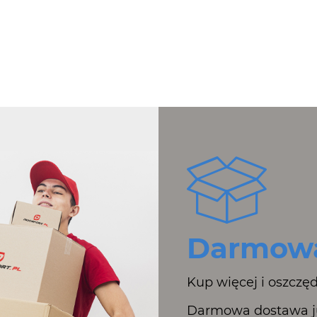
Darmowa
Kup więcej i oszczęd
Darmowa dostawa ju