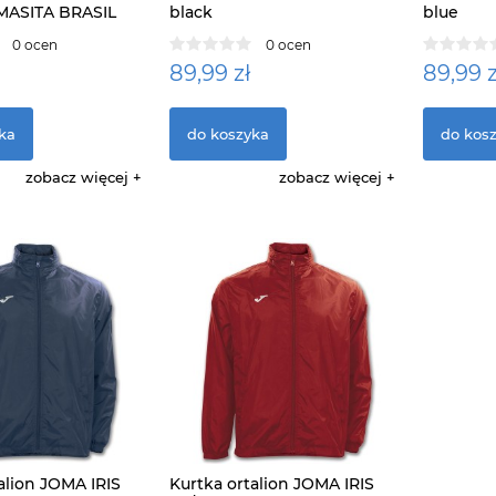
 MASITA BRASIL
black
blue
0 ocen
0 ocen
89,99 zł
89,99 z
ka
do koszyka
do kos
zobacz więcej
zobacz więcej
alion JOMA IRIS
Kurtka ortalion JOMA IRIS