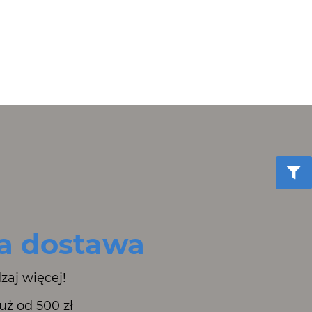
 dostawa
zaj więcej!
ż od 500 zł