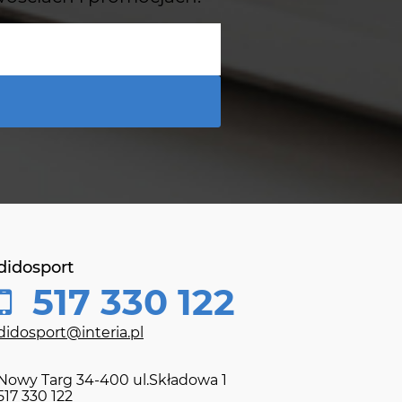
didosport
517 330 122
didosport@interia.pl
Nowy Targ 34-400 ul.Składowa 1
517 330 122