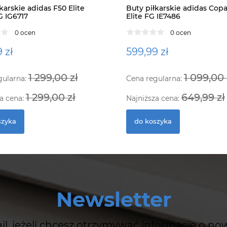
karskie adidas F50 Elite
Buty piłkarskie adidas Copa
G IG6717
Elite FG IE7486
0 ocen
0 ocen
 zł
599,99 zł
1 299,00 zł
1 099,00 
gularna:
Cena regularna:
1 299,00 zł
649,99 zł
a cena:
Najniższa cena:
szyka
do koszyka
Newsletter
il, jeżeli chcesz otrzymywać informacje o no