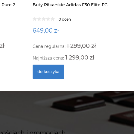
 Pure 2
Buty Piłkarskie Adidas F50 Elite FG
Ramka do 
czarna
0 ocen
649,00 zł
289,00 
zł
1 299,00 zł
Cena regularna:
do kosz
1 299,00 zł
Najniższa cena:
do koszyka
wościach i promocjach.