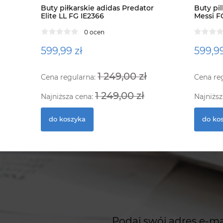
Buty piłkarskie adidas Predator
Buty pil
Elite LL FG IE2366
Messi F
0 ocen
599,99 zł
599,99
1 249,00 zł
Cena regularna:
Cena re
1 249,00 zł
Najniższa cena:
Najniższ
do koszyka
do ko
Podaj swój adres e-ma