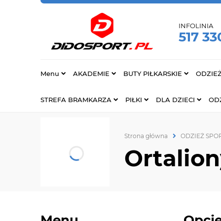
INFOLINIA
517 33
Menu
AKADEMIE
BUTY PIŁKARSKIE
ODZIE
STREFA BRAMKARZA
PIŁKI
DLA DZIECI
ODZ
Strona główna
ODZIEŻ SP
Ortalio
Menu
Opcje