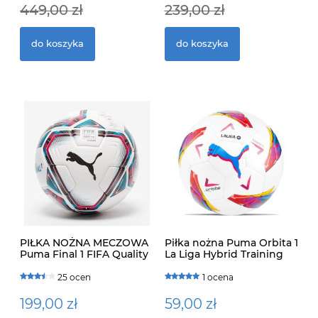
449,00 zł
239,00 zł
55
2
do koszyka
do koszyka
PIŁKA NOŻNA MECZOWA
Piłka nożna Puma Orbita 1
Puma Final 1 FIFA Quality
La Liga Hybrid Training
Pro
084108-01
25 ocen
1 ocena
199,00 zł
59,00 zł