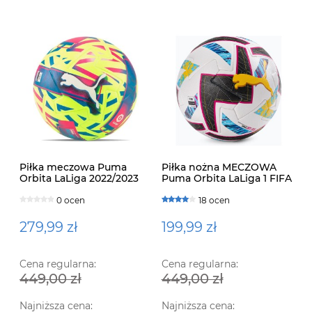
Piłka meczowa Puma
Piłka nożna MECZOWA
Orbita LaLiga 2022/2023
Puma Orbita LaLiga 1 FIFA
Quality Pro 083879 01
QUALITY PRO 083864 01
0 ocen
18 ocen
279,99 zł
199,99 zł
Cena regularna:
Cena regularna:
449,00 zł
449,00 zł
Ko
Ra
Najniższa cena:
Najniższa cena: