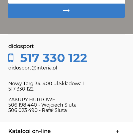
didosport
517 330 122
didosport@interia.pl
Nowy Targ 34-400 ul.Składowa 1
517 330 122
ZAKUPY HURTOWE
506 198 440 - Wojciech Siuta
506 023 490 - Rafał Siuta
Katalogi on-line