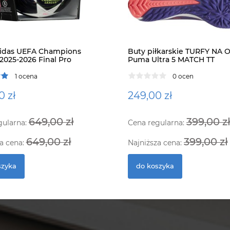
didas UEFA Champions
Buty piłkarskie TURFY NA 
2025-2026 Final Pro
Puma Ultra 5 MATCH TT
1 ocena
0 ocen
0 zł
249,00 zł
649,00 zł
399,00 z
gularna:
Cena regularna:
649,00 zł
399,00 zł
a cena:
Najniższa cena:
szyka
do koszyka