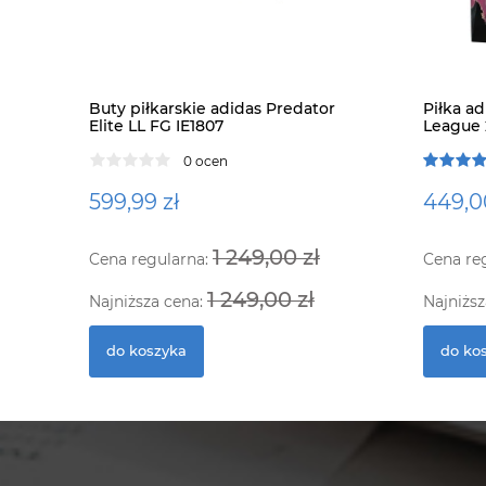
Buty piłkarskie adidas Predator
Piłka a
Elite LL FG IE1807
League 
0 ocen
599,99 zł
449,0
1 249,00 zł
Cena regularna:
Cena re
1 249,00 zł
Najniższa cena:
Najniższ
do koszyka
do ko