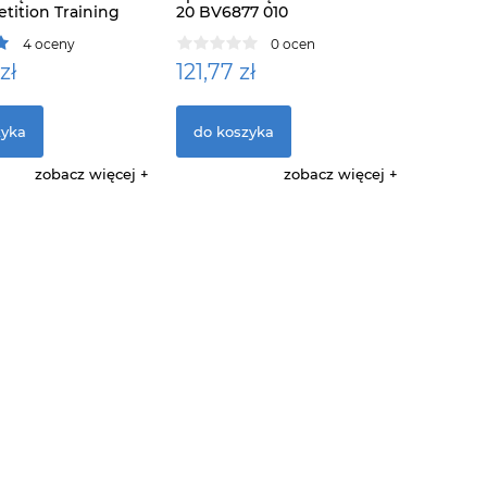
tition Training
20 BV6877 010
4 oceny
0 ocen
zł
121,77 zł
zyka
do koszyka
zobacz więcej
zobacz więcej