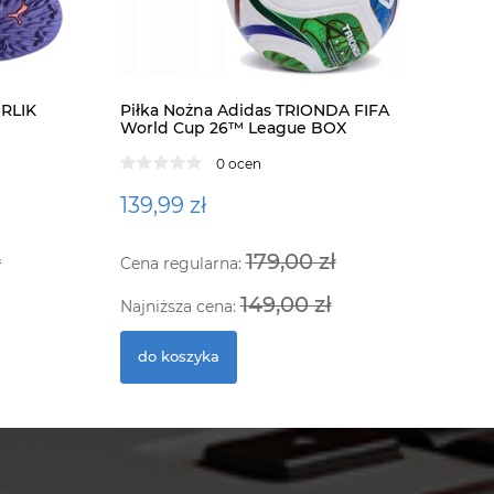
ORLIK
Piłka Nożna Adidas TRIONDA FIFA
World Cup 26™ League BOX
Ramka do 
JD8045
czarna
0 ocen
139,99 zł
289,00 
ł
179,00 zł
Cena regularna:
do kosz
149,00 zł
Najniższa cena:
do koszyka