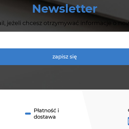
Newsletter
il, jeżeli chcesz otrzymywać informacje o no
zapisz się
Płatność i
dostawa