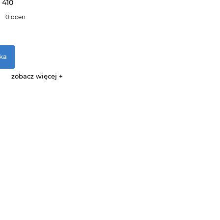
 410
0 ocen
ka
zobacz więcej