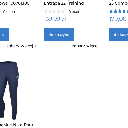
owe 100761.100
Entrada 22 Training
23 Compe
0 ocen
0 ocen
139,99 zł
179,00 
ka
do koszyka
do kos
zobacz więcej
zobacz więcej
ęskie Nike Park