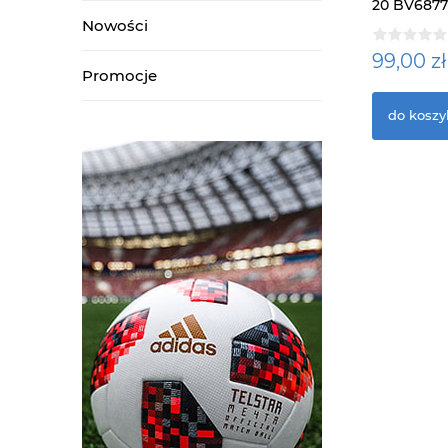
20 BV6877
Nowości
99,00 zł
Promocje
do koszy