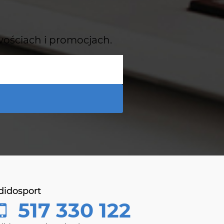
wościach i promocjach.
didosport
517 330 122