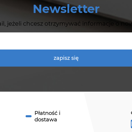
Newsletter
il, jeżeli chcesz otrzymywać informacje o no
zapisz się
Płatność i
dostawa