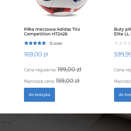
Piłka meczowa Adidas Tiro
Buty pi
Competition HT2426
Elite LL
12 ocen
169,00 zł
599,99
199,00 zł
Cena regularna:
Cena re
159,00 zł
Najniższa cena:
Najniższ
do koszyka
do ko