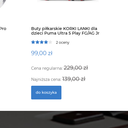
Pro
Buty piłkarskie KORKI LANKI dla
dzieci Puma Ultra 5 Play FG/AG Jr
Ramka do 
czarna
2 oceny
99,00 zł
289,00 
229,00 zł
Cena regularna:
do kosz
139,00 zł
Najniższa cena:
do koszyka