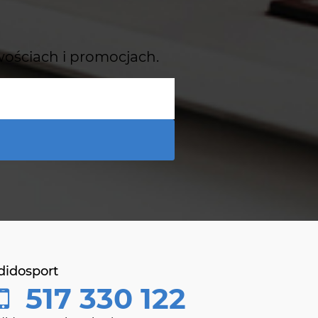
wościach i promocjach.
didosport
517 330 122