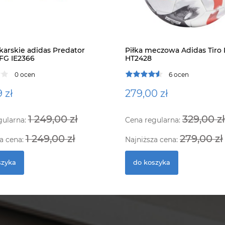
łkarskie adidas Predator
Piłka meczowa Adidas Tiro 
 FG IE2366
HT2428
0 ocen
6 ocen
 zł
279,00 zł
1 249,00 zł
329,00 zł
gularna:
Cena regularna:
1 249,00 zł
279,00 zł
a cena:
Najniższa cena:
szyka
do koszyka