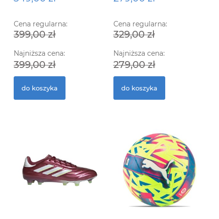
Cena regularna:
Cena regularna:
399,00 zł
329,00 zł
Ko
Ra
Najniższa cena:
Najniższa cena:
399,00 zł
279,00 zł
55
2
do koszyka
do koszyka