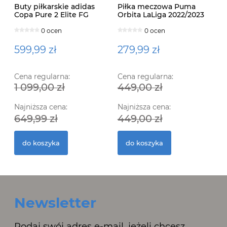
Buty piłkarskie adidas
Piłka meczowa Puma
Copa Pure 2 Elite FG
Orbita LaLiga 2022/2023
IE7486
Quality Pro 083879 01
0 ocen
0 ocen
599,99 zł
279,99 zł
Cena regularna:
Cena regularna:
1 099,00 zł
449,00 zł
Najniższa cena:
Najniższa cena:
649,99 zł
449,00 zł
do koszyka
do koszyka
Newsletter
Podaj swój adres e-mail, jeżeli chcesz