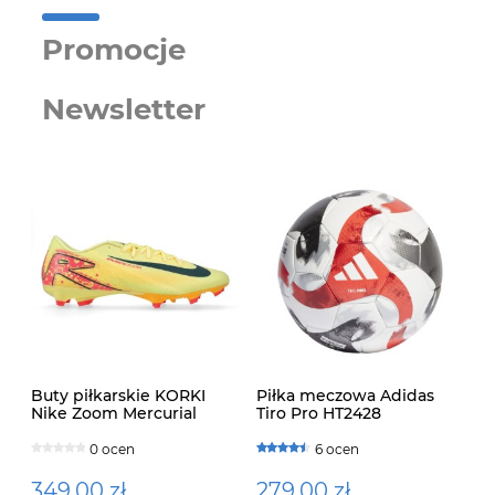
Promocje
Newsletter
Buty piłkarskie KORKI
Piłka meczowa Adidas
Nike Zoom Mercurial
Tiro Pro HT2428
Vapor 16 Academy
Mbappé FG/MG
0 ocen
6 ocen
349,00 zł
279,00 zł