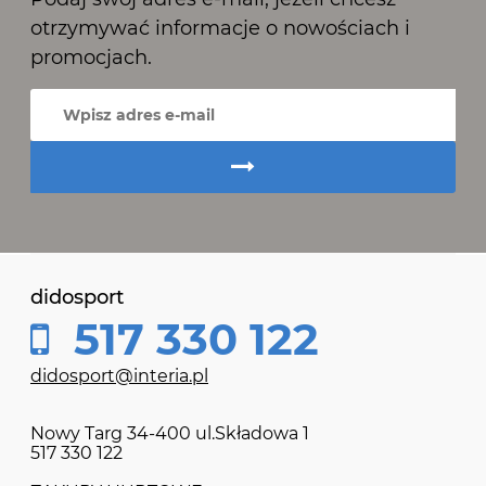
otrzymywać informacje o nowościach i
promocjach.
didosport
517 330 122
didosport@interia.pl
Nowy Targ 34-400 ul.Składowa 1
517 330 122