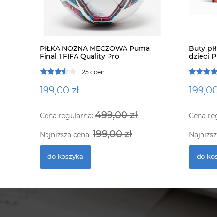
PIŁKA NOŻNA MECZOWA Puma
Buty pi
Final 1 FIFA Quality Pro
dzieci 
Jr
25 ocen
199,00 zł
199,00
499,00 zł
Cena regularna:
Cena re
199,00 zł
Najniższa cena:
Najniższ
do koszyka
do ko