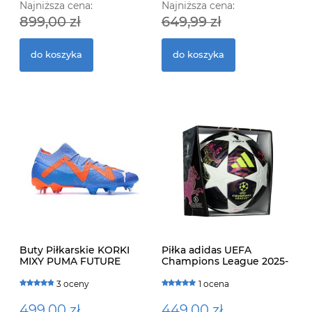
Najniższa cena:
Najniższa cena:
899,00 zł
649,99 zł
55
2
do koszyka
do koszyka
Buty Piłkarskie KORKI
Piłka adidas UEFA
MIXY PUMA FUTURE
Champions League 2025-
ULTIMATE MxSG 107164 01
2026 Final Pro
3 oceny
1 ocena
499,00 zł
449,00 zł