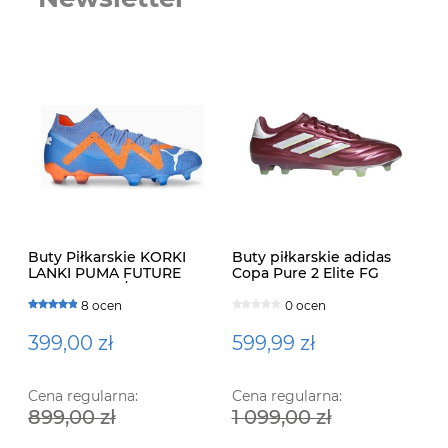
Buty Piłkarskie KORKI
Buty piłkarskie adidas
LANKI PUMA FUTURE
Copa Pure 2 Elite FG
ULTIMATE FG/AG 107165 01
IE7486
8 ocen
0 ocen
399,00 zł
599,99 zł
Cena regularna:
Cena regularna:
899,00 zł
1 099,00 zł
Ko
Ra