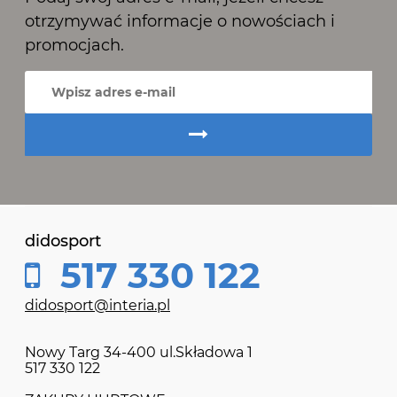
otrzymywać informacje o nowościach i
promocjach.
didosport
517 330 122
didosport@interia.pl
Nowy Targ 34-400 ul.Składowa 1
517 330 122