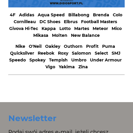
4F
Adidas
Aqua Speed
Billabong
Brenda
Colo
Cornilleau
DC Shoes
Elbrus
Football Masters
Givova
Hi-Tec
Kappa
Lotto
Martes
Meteor
Mico
Mikasa
Molten
New Balance
Nike
O'Neil
Oakley
Outhorn
Profit
Puma
Quicksilver
Reebok
Roxy
Salomon
Select
SMJ
Speedo
Spokey
Tempish
Umbro
Under Armour
Vigo
Yakima
Zina
Newsletter
Podaj swój adres e-mail, jeżeli chcesz