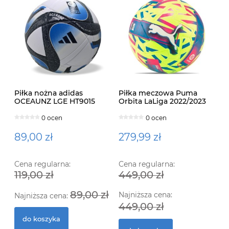
Piłka nożna adidas
Piłka meczowa Puma
OCEAUNZ LGE HT9015
Orbita LaLiga 2022/2023
Quality Pro 083879 01
0 ocen
0 ocen
89,00 zł
279,99 zł
Cena regularna:
Cena regularna:
119,00 zł
449,00 zł
Ko
Ra
89,00 zł
Najniższa cena:
Najniższa cena:
449,00 zł
do koszyka