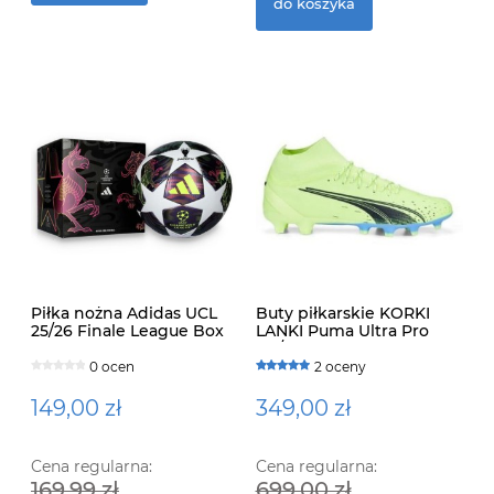
55
2
do koszyka
Piłka nożna Adidas UCL
Buty piłkarskie KORKI
25/26 Finale League Box
LANKI Puma Ultra Pro
FG/AG
0 ocen
2 oceny
149,00 zł
349,00 zł
Cena regularna:
Cena regularna:
169,99 zł
699,00 zł