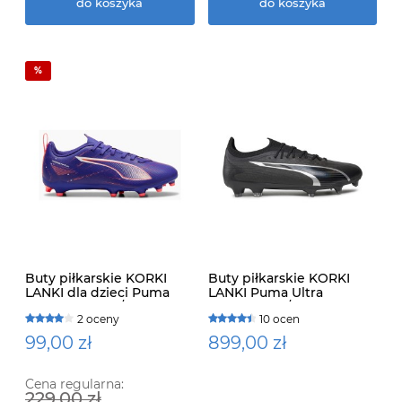
do koszyka
do koszyka
Buty piłkarskie KORKI
Buty piłkarskie KORKI
LANKI dla dzieci Puma
LANKI Puma Ultra
Ultra 5 Play FG/AG Jr
Ultimate FG/AG 107311 02
2 oceny
10 ocen
99,00 zł
899,00 zł
Cena regularna:
229,00 zł