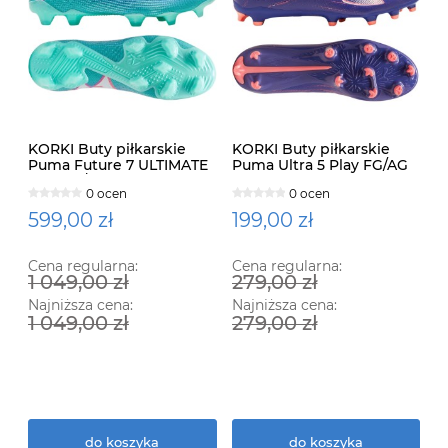
KORKI Buty piłkarskie
KORKI Buty piłkarskie
Puma Future 7 ULTIMATE
Puma Ultra 5 Play FG/AG
Low FG/AG LANKI 107919-
LANKI 107689-01
0 ocen
0 ocen
01
599,00 zł
199,00 zł
Cena regularna:
Cena regularna:
1 049,00 zł
279,00 zł
Najniższa cena:
Najniższa cena:
1 049,00 zł
279,00 zł
do koszyka
do koszyka