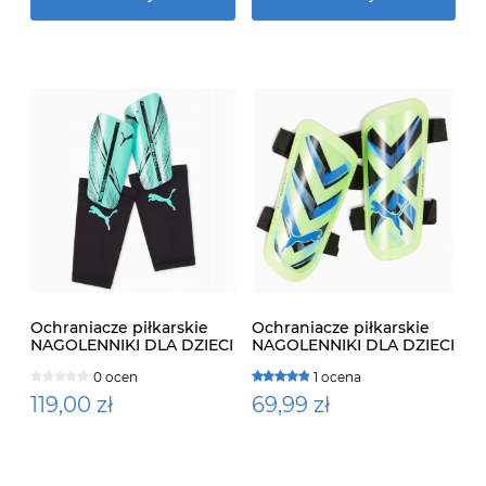
Ochraniacze piłkarskie
Ochraniacze piłkarskie
NAGOLENNIKI DLA DZIECI
NAGOLENNIKI DLA DZIECI
Puma Attacanto 030887-
Puma Ultra Light Strap
0 ocen
1 ocena
07
NA RZEPY
119,00 zł
69,99 zł