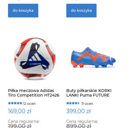
do koszyka
do koszyka
Piłka meczowa Adidas
Buty piłkarskie KORKI
Tiro Competition HT2426
LANKI Puma FUTURE
ULTIMATE LOW FG/AG
12 ocen
11 ocen
107169 01
169,00 zł
399,00 zł
Cena regularna:
Cena regularna:
199,00 zł
899,00 zł