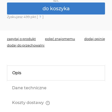
szt.
do koszyka
Zyskujesz
499
pkt [
?
]
*
- Pole wymagane
zapytaj o produkt
poleć znajomemu
dodaj opinię
dodaj do przechowalni
Opis
Dane techniczne
Koszty dostawy
Cena nie zawiera ewentualnych kosztów płatności