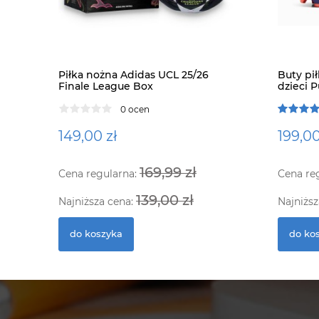
Piłka nożna Adidas UCL 25/26
Buty pi
Finale League Box
dzieci 
Jr
0 ocen
149,00 zł
199,00
169,99 zł
Cena regularna:
Cena re
139,00 zł
Najniższa cena:
Najniższ
do koszyka
do ko