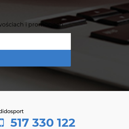
wościach i promocjach.
didosport
517 330 122