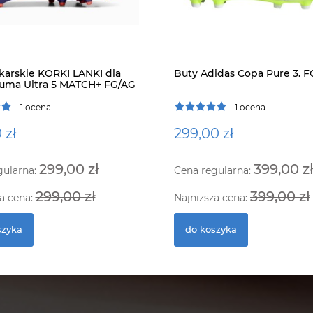
łkarskie KORKI LANKI dla
Buty Adidas Copa Pure 3. F
Puma Ultra 5 MATCH+ FG/AG
1 ocena
1 ocena
 zł
299,00 zł
299,00 zł
399,00 z
gularna:
Cena regularna:
299,00 zł
399,00 zł
a cena:
Najniższa cena:
szyka
do koszyka