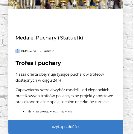
Medale, Puchary i Statuetki
10-01-2026
-
admin
Trofea i puchary
Nasza oferta obejmuje tysiące pucharów trofeów
dostępnych w ciągu 24 H
Zapewniamy szeroki wybór modeli – od eleganckich,
prestiżowych trofeów po klasyczne projekty sportowe
oraz ekonomiczne opcje, idealne na szkolne turnieje.
Różne wysokości i wzory
Zróżnicowane materiały i kolory
Najlepsze ceny i szybka dostępność – puchary
czytaj całość »
gotowe do wysyłki prosto z naszego magazynu