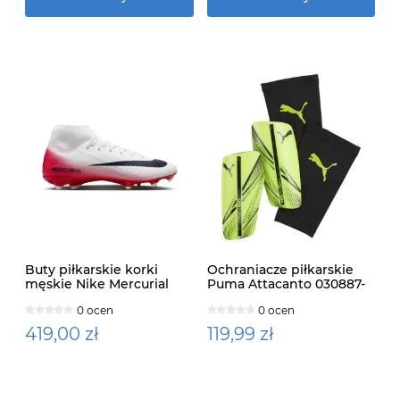
Buty piłkarskie korki
Ochraniacze piłkarskie
męskie Nike Mercurial
Puma Attacanto 030887-
Superfly 10 Academy
04
0 ocen
0 ocen
HJ7311 600
419,00 zł
119,99 zł