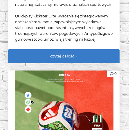
naturalnej i sztucznej murawie oraz halach sportowych
Quickplay Kickster Elite wyróżnia się zintegrowanym
obciążeniem w ramie, zapewniającym wyjątkową
stabilność, nawet podczas intensywnych treningów i
trudniejszych warunków pogodowych. Antypoślizgowe
gumowe stopki umożliwiają trening na każdej
nawierzchni – od sztucznej trawy po parkiet - bez obaw
o przesuwanie się bramki. Szybki montaż w zaledwie 90
czytaj całość »
sekund oraz lekka konstrukcja z systemem Flexi-Post
czynią ją idealnym wyborem zarówno dla drużyn
piłkarskich, jak i indywidualnych użytkowników. Dzięki
0
kompaktowym rozmiarom po złożeniu i torbie w
zestawie, bramka Quickplay Kickster Elite jest niezwykle
łatwa w transporcie.