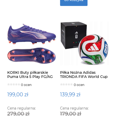
KORKI Buty piłkarskie
Piłka Nożna Adidas
Puma Ultra 5 Play FG/AG
TRIONDA FIFA World Cup
LANKI 107689-01
26™ League BOX JD8045
0 ocen
0 ocen
199,00 zł
139,99 zł
Cena regularna:
Cena regularna:
279,00 zł
179,00 zł