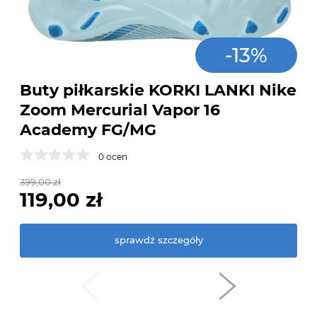
-
13
%
0 ocen
229,
15
399,00 zł
79
119,00 zł
sprawdź szczegóły