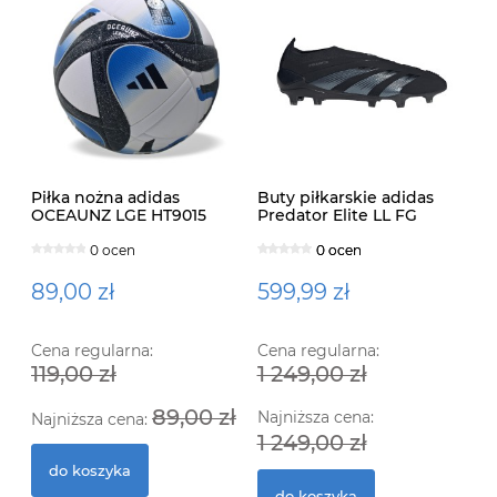
Piłka nożna adidas
Buty piłkarskie adidas
OCEAUNZ LGE HT9015
Predator Elite LL FG
IE1807
0 ocen
0 ocen
0 ocen
89,00 zł
599,99 zł
Cena regularna:
Cena regularna:
119,00 zł
1 249,00 zł
89,00 zł
Najniższa cena:
Najniższa cena:
1 249,00 zł
do koszyka
do koszyka