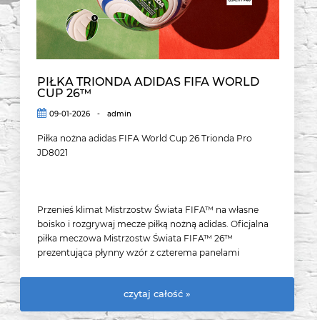
PIŁKA TRIONDA ADIDAS FIFA WORLD
CUP 26™
09-01-2026
-
admin
Piłka nożna adidas FIFA World Cup 26 Trionda Pro
JD8021
Przenieś klimat Mistrzostw Świata FIFA™ na własne
boisko i rozgrywaj mecze piłką nożną adidas. Oficjalna
piłka meczowa Mistrzostw Świata FIFA™ 26™
prezentująca płynny wzór z czterema panelami
inspirowana jest legendarną meksykańską falą,
spektakularnym zjawiskiem po raz pierwszy widzianym
czytaj całość »
na obiektach sportowych w obu Amerykach. Żywe
kolory i odważne symbole narodowe reprezentują trzy