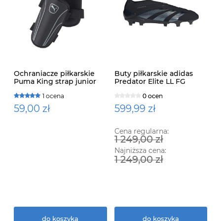
Ochraniacze piłkarskie
Buty piłkarskie adidas
Puma King strap junior
Predator Elite LL FG
30849 02
IE1807
1 ocena
0 ocen
0 ocen
59,00 zł
599,99 zł
Cena regularna:
1 249,00 zł
Najniższa cena:
1 249,00 zł
do koszyka
do koszyka