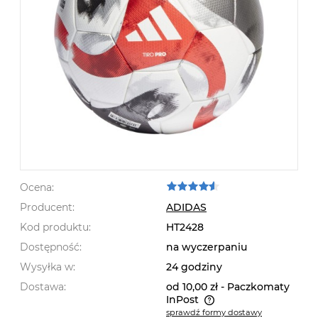
Ocena:
Producent:
ADIDAS
Kod produktu:
HT2428
Dostępność:
na wyczerpaniu
Wysyłka w:
24 godziny
Dostawa:
od 10,00 zł
- Paczkomaty
InPost
sprawdź formy dostawy
Cena nie zawiera ewentualnych kosztów płatności