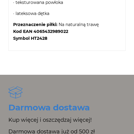
· teksturowana powłoka
· lateksowa dętka
Przeznaczenie piłki:
Na naturalną trawę
Kod EAN 4065432989022
Symbol HT2428
Darmowa dostawa
Kup więcej i oszczędzaj więcej!
Darmowa dostawa już od 500 zł