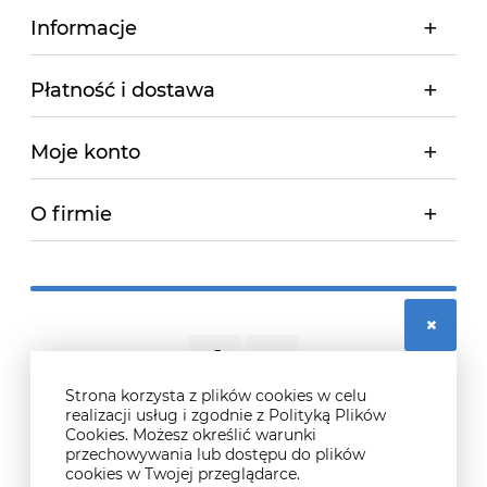
Informacje
Płatność i dostawa
Moje konto
O firmie
Strona korzysta z plików cookies w celu
realizacji usług i zgodnie z Polityką Plików
Cookies. Możesz określić warunki
© 2026 didosport.pl. Wszelkie prawa zastrzeżone.
przechowywania lub dostępu do plików
Styl graficzny ShopGadget.pl
Sklep internetowy Shoper.pl
cookies w Twojej przeglądarce.