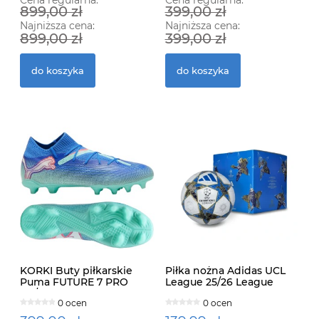
Cena regularna:
Cena regularna:
899,00 zł
399,00 zł
Najniższa cena:
Najniższa cena:
899,00 zł
399,00 zł
do koszyka
do koszyka
KORKI Buty piłkarskie
Piłka nożna Adidas UCL
Puma FUTURE 7 PRO
League 25/26 League
FG/AG LANKI 107924-01
Stage Box
0 ocen
0 ocen