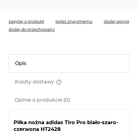
zapytaj o produkt
poleć znajomemu
dodaj opinię
dodaj do przechowalni
Opis
Koszty dostawy
Cena nie zawiera ewentualnych kosztów płatności
Opinie o produkcie (0)
Piłka nożna adidas Tiro Pro biało-szaro-
czerwona HT2428