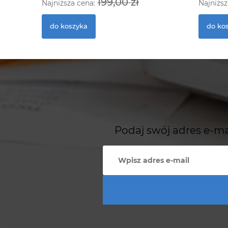
199,00 zł
Najniższa cena:
Najniższ
do koszyka
do ko
Podaj swój adres e-ma