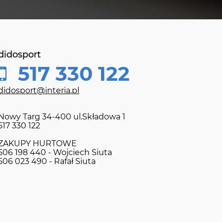
didosport
517 330 122
didosport@interia.pl
Nowy Targ 34-400 ul.Składowa 1
517 330 122
ZAKUPY HURTOWE
506 198 440 - Wojciech Siuta
506 023 490 - Rafał Siuta