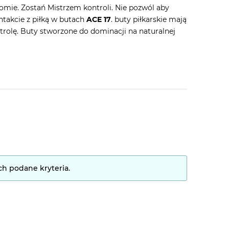
mie. Zostań Mistrzem kontroli. Nie pozwól aby
takcie z piłką w butach
ACE 17
. buty piłkarskie mają
olę. Buty stworzone do dominacji na naturalnej
ch podane kryteria.