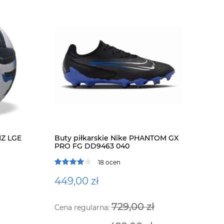
NZ LGE
Buty piłkarskie Nike PHANTOM GX
PRO FG DD9463 040
Ramka do 
czarna
18 ocen
449,00 zł
289,00 
729,00 zł
Cena regularna:
do kosz