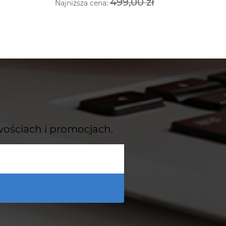
499,00 zł
Najniższa cena:
wościach i promocjach.