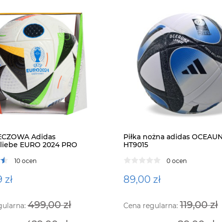
MECZOWA Adidas
Piłka nożna adidas OCEAU
lliebe EURO 2024 PRO
HT9015
10 ocen
0 ocen
 zł
89,00 zł
499,00 zł
119,00 zł
gularna:
Cena regularna: