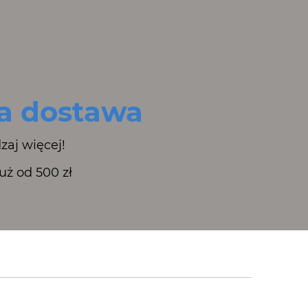
 dostawa
zaj więcej!
ż od 500 zł