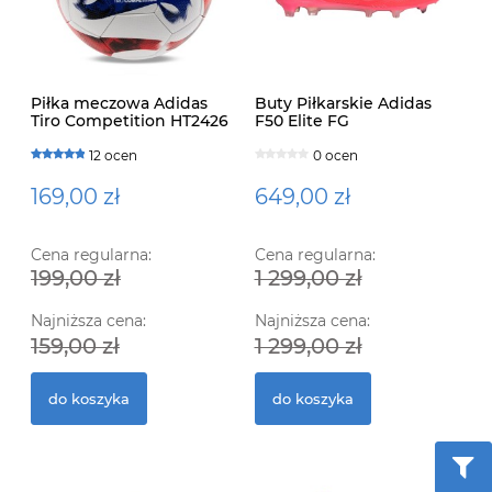
Piłka meczowa Adidas
Buty Piłkarskie Adidas
Tiro Competition HT2426
F50 Elite FG
12 ocen
0 ocen
169,00 zł
649,00 zł
Cena regularna:
Cena regularna:
199,00 zł
1 299,00 zł
Ko
Ra
Najniższa cena:
Najniższa cena:
159,00 zł
1 299,00 zł
55
2
do koszyka
do koszyka